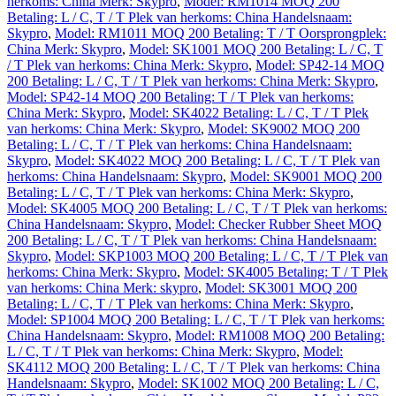
herkoms: China Merk: Skypro
,
Model: RM1014 MOQ 200
Betaling: L / C, T / T Plek van herkoms: China Handelsnaam:
Skypro
,
Model: RM1011 MOQ 200 Betaling: T / T Oorsprongplek:
China Merk: Skypro
,
Model: SK1001 MOQ 200 Betaling: L / C, T
/ T Plek van herkoms: China Merk: Skypro
,
Model: SP42-14 MOQ
200 Betaling: L / C, T / T Plek van herkoms: China Merk: Skypro
,
Model: SP42-14 MOQ 200 Betaling: T / T Plek van herkoms:
China Merk: Skypro
,
Model: SK4022 Betaling: L / C, T / T Plek
van herkoms: China Merk: Skypro
,
Model: SK9002 MOQ 200
Betaling: L / C, T / T Plek van herkoms: China Handelsnaam:
Skypro
,
Model: SK4022 MOQ 200 Betaling: L / C, T / T Plek van
herkoms: China Handelsnaam: Skypro
,
Model: SK9001 MOQ 200
Betaling: L / C, T / T Plek van herkoms: China Merk: Skypro
,
Model: SK4005 MOQ 200 Betaling: L / C, T / T Plek van herkoms:
China Handelsnaam: Skypro
,
Model: Checker Rubber Sheet MOQ
200 Betaling: L / C, T / T Plek van herkoms: China Handelsnaam:
Skypro
,
Model: SKP1003 MOQ 200 Betaling: L / C, T / T Plek van
herkoms: China Merk: Skypro
,
Model: SK4005 Betaling: T / T Plek
van herkoms: China Merk: skypro
,
Model: SK3001 MOQ 200
Betaling: L / C, T / T Plek van herkoms: China Merk: Skypro
,
Model: SP1004 MOQ 200 Betaling: L / C, T / T Plek van herkoms:
China Handelsnaam: Skypro
,
Model: RM1008 MOQ 200 Betaling:
L / C, T / T Plek van herkoms: China Merk: Skypro
,
Model:
SK4112 MOQ 200 Betaling: L / C, T / T Plek van herkoms: China
Handelsnaam: Skypro
,
Model: SK1002 MOQ 200 Betaling: L / C,