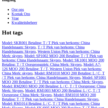
Oor ons
Kontak Ons
Vrae
Kwaliteitsbeheer
Hot tags
Model: SKR001 Betaling: T / T Plek van herkoms: China
Handelsnaam: Skypro
,
T / T Plek van herkoms: China
Handelsnaam: Skypro
,
Western Union Plek van herkoms: China
Merk: skypro
,
Model: SP1002 MOQ 200 Betaling: T / T Plek van
herkoms: China Handelsnaam: Skypro
,
Model: SK1001 MOQ 200
Betaling: T / T Oorsprongplek: China Merk: Skypro
,
Model: A7-
126 MOQ 200 Betaling: T / T, Western Union Plek van herkoms:
China Merk: skypro
,
Model: RM1010 MOQ 200 Betaling: L / C, T
/ T Plek van herkoms: China Handelsnaam: Skypro
,
Model: SP1001
MOQ 200 Betaling: T / T Plek van herkoms: China Merk: Skypro
,
Model: RM2003 MOQ 200 Betaling: L / C, T / T Oorsprong: China
Merk: Skypro
,
Model: RM1003 MOQ 200 Betaling: L / C, T / T
Oorsprong: China Merk: Skypro
,
Model: RM1010 MOQ 200
Betaling: T / T Plek van herkoms: China Handelsnaam: Skypro
,
Model: RM1014 Betaling: L / C, T / T Plek van herkoms: China
Merk: Skypro
,
Model: SK4005 MOQ 200 Betaling: T / T Plek van