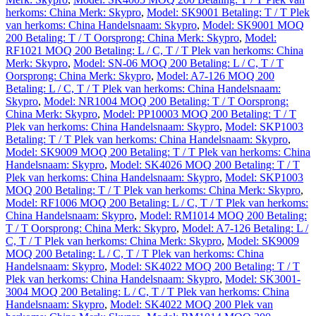
herkoms: China Merk: Skypro
,
Model: SK9001 Betaling: T / T Plek
van herkoms: China Handelsnaam: Skypro
,
Model: SK9001 MOQ
200 Betaling: T / T Oorsprong: China Merk: Skypro
,
Model:
RF1021 MOQ 200 Betaling: L / C, T / T Plek van herkoms: China
Merk: Skypro
,
Model: SN-06 MOQ 200 Betaling: L / C, T / T
Oorsprong: China Merk: Skypro
,
Model: A7-126 MOQ 200
Betaling: L / C, T / T Plek van herkoms: China Handelsnaam:
Skypro
,
Model: NR1004 MOQ 200 Betaling: T / T Oorsprong:
China Merk: Skypro
,
Model: PP10003 MOQ 200 Betaling: T / T
Plek van herkoms: China Handelsnaam: Skypro
,
Model: SKP1003
Betaling: T / T Plek van herkoms: China Handelsnaam: Skypro
,
Model: SK9009 MOQ 200 Betaling: T / T Plek van herkoms: China
Handelsnaam: Skypro
,
Model: SK4026 MOQ 200 Betaling: T / T
Plek van herkoms: China Handelsnaam: Skypro
,
Model: SKP1003
MOQ 200 Betaling: T / T Plek van herkoms: China Merk: Skypro
,
Model: RF1006 MOQ 200 Betaling: L / C, T / T Plek van herkoms:
China Handelsnaam: Skypro
,
Model: RM1014 MOQ 200 Betaling:
T / T Oorsprong: China Merk: Skypro
,
Model: A7-126 Betaling: L /
C, T / T Plek van herkoms: China Merk: Skypro
,
Model: SK9009
MOQ 200 Betaling: L / C, T / T Plek van herkoms: China
Handelsnaam: Skypro
,
Model: SK4022 MOQ 200 Betaling: T / T
Plek van herkoms: China Handelsnaam: Skypro
,
Model: SK3001-
3004 MOQ 200 Betaling: L / C, T / T Plek van herkoms: China
Handelsnaam: Skypro
,
Model: SK4022 MOQ 200 Plek van