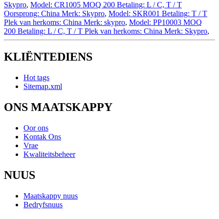
Skypro
,
Model: CR1005 MOQ 200 Betaling: L / C, T / T
Oorsprong: China Merk: Skypro
,
Model: SKR001 Betaling: T / T
Plek van herkoms: China Merk: skypro
,
Model: PP10003 MOQ
200 Betaling: L / C, T / T Plek van herkoms: China Merk: Skypro
,
KLIËNTEDIENS
Hot tags
Sitemap.xml
ONS MAATSKAPPY
Oor ons
Kontak Ons
Vrae
Kwaliteitsbeheer
NUUS
Maatskappy nuus
Bedryfsnuus