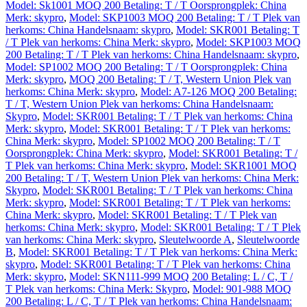
Model: Sk1001 MOQ 200 Betaling: T / T Oorsprongplek: China
Merk: skypro
,
Model: SKP1003 MOQ 200 Betaling: T / T Plek van
herkoms: China Handelsnaam: skypro
,
Model: SKR001 Betaling: T
/ T Plek van herkoms: China Merk: skypro
,
Model: SKP1003 MOQ
200 Betaling: T / T Plek van herkoms: China Handelsnaam: skypro
,
Model: SP1002 MOQ 200 Betaling: T / T Oorsprongplek: China
Merk: skypro
,
MOQ 200 Betaling: T / T, Western Union Plek van
herkoms: China Merk: skypro
,
Model: A7-126 MOQ 200 Betaling:
T / T, Western Union Plek van herkoms: China Handelsnaam:
Skypro
,
Model: SKR001 Betaling: T / T Plek van herkoms: China
Merk: skypro
,
Model: SKR001 Betaling: T / T Plek van herkoms:
China Merk: skypro
,
Model: SP1002 MOQ 200 Betaling: T / T
Oorsprongplek: China Merk: skypro
,
Model: SKR001 Betaling: T /
T Plek van herkoms: China Merk: skypro
,
Model: SKR1001 MOQ
200 Betaling: T / T, Western Union Plek van herkoms: China Merk:
Skypro
,
Model: SKR001 Betaling: T / T Plek van herkoms: China
Merk: skypro
,
Model: SKR001 Betaling: T / T Plek van herkoms:
China Merk: skypro
,
Model: SKR001 Betaling: T / T Plek van
herkoms: China Merk: skypro
,
Model: SKR001 Betaling: T / T Plek
van herkoms: China Merk: skypro
,
Sleutelwoorde A
,
Sleutelwoorde
B
,
Model: SKR001 Betaling: T / T Plek van herkoms: China Merk:
skypro
,
Model: SKR001 Betaling: T / T Plek van herkoms: China
Merk: skypro
,
Model: SKN111-999 MOQ 200 Betaling: L / C, T /
T Plek van herkoms: China Merk: Skypro
,
Model: 901-988 MOQ
200 Betaling: L / C, T / T Plek van herkoms: China Handelsnaam: