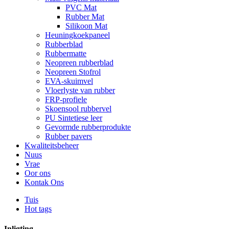
PVC Mat
Rubber Mat
Silikoon Mat
Heuningkoekpaneel
Rubberblad
Rubbermatte
Neopreen rubberblad
Neopreen Stofrol
EVA-skuimvel
Vloerlyste van rubber
FRP-profiele
Skoensool rubbervel
PU Sintetiese leer
Gevormde rubberprodukte
Rubber pavers
Kwaliteitsbeheer
Nuus
Vrae
Oor ons
Kontak Ons
Tuis
Hot tags
Inligting