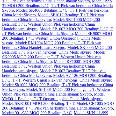
T / T Plek van herkoms: China Handelsnaam: Skypro
,
Model: P22-
31 MOQ 200 Betaling: L / C, T / T Plek van herkoms: China Merk:
Skypro
,
Model: SK4005 Betaling: L / C, T / T Plek van herkoms:
China Merk: Skypro
,
Model: SP1012 Betaling: T / T Plek van
herkoms: China Merk: skypro
,
Model: SKP1006 MOQ 200
Betaling: T / T, Western Union Plek van herkoms: China
Handelsnaam: skypro
,
Model: SP1002 MOQ 200 Betaling: L / C, T
/ T Plek van herkoms: China Merk: Skypro
,
Model: SK9007 MOQ
200 Betaling: T / T, Western Union Oorsprong: China Merk:
skypro
,
Model: RM1004 MOQ 200 Betaling: T / T Plek van
herkoms: China Handelsnaam: Skypro
,
Model: SK9005 MOQ 200
Betaling: T / T Plek van herkoms: China Merk: skypro
,
Model:
SK9005 MOQ 200 Betaling: T / T, Western Union Plek van
herkoms: China Merk: Skypro
,
Model: RF10001 MOQ 200
Betaling: T / T, Western Union Plek van herkoms: China
Handelsnaam: skypro
,
Model: PP1002 Betaling: T / T Plek van
herkoms: China Merk: skypro
,
Model: A7-126 MOQ 200 Betaling:
L / C, T / T, Western Union Plek van herkoms: China Merk: skypro
,
Model: Sk1002 MOQ 200 Betaling: T / T Plek van herkoms: China
Merk: skypro
,
Model: SP1001 MOQ 200 Betaling: T / T, Western
Union Plek van herkoms: China Handelsnaam: Skypro
,
Model:
YM0011 Betaling: T / T Oorsprongplek: China Merk: skypro
,
Model: SKR1001 MOQ 200 Betaling: T / T
,
Model: CR1005 MOQ
200 Betaling: T / T Plek van herkoms: China Handelsnaam: Skypro
,
Model: 901-988 MOQ 200 Betaling: L / C
,
Model: SKN111-999