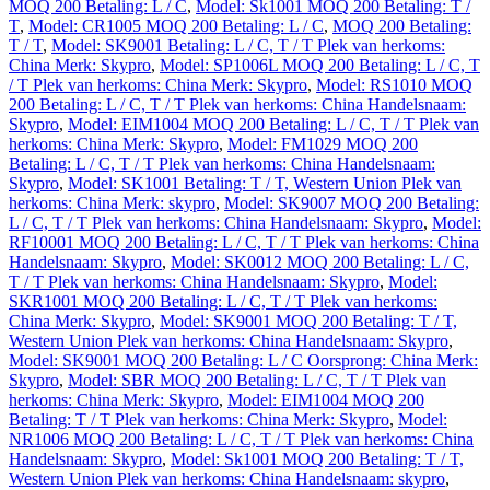
MOQ 200 Betaling: L / C
,
Model: Sk1001 MOQ 200 Betaling: T /
T
,
Model: CR1005 MOQ 200 Betaling: L / C
,
MOQ 200 Betaling:
T / T
,
Model: SK9001 Betaling: L / C, T / T Plek van herkoms:
China Merk: Skypro
,
Model: SP1006L MOQ 200 Betaling: L / C, T
/ T Plek van herkoms: China Merk: Skypro
,
Model: RS1010 MOQ
200 Betaling: L / C, T / T Plek van herkoms: China Handelsnaam:
Skypro
,
Model: EIM1004 MOQ 200 Betaling: L / C, T / T Plek van
herkoms: China Merk: Skypro
,
Model: FM1029 MOQ 200
Betaling: L / C, T / T Plek van herkoms: China Handelsnaam:
Skypro
,
Model: SK1001 Betaling: T / T, Western Union Plek van
herkoms: China Merk: skypro
,
Model: SK9007 MOQ 200 Betaling:
L / C, T / T Plek van herkoms: China Handelsnaam: Skypro
,
Model:
RF10001 MOQ 200 Betaling: L / C, T / T Plek van herkoms: China
Handelsnaam: Skypro
,
Model: SK0012 MOQ 200 Betaling: L / C,
T / T Plek van herkoms: China Handelsnaam: Skypro
,
Model:
SKR1001 MOQ 200 Betaling: L / C, T / T Plek van herkoms:
China Merk: Skypro
,
Model: SK9001 MOQ 200 Betaling: T / T,
Western Union Plek van herkoms: China Handelsnaam: Skypro
,
Model: SK9001 MOQ 200 Betaling: L / C Oorsprong: China Merk:
Skypro
,
Model: SBR MOQ 200 Betaling: L / C, T / T Plek van
herkoms: China Merk: Skypro
,
Model: EIM1004 MOQ 200
Betaling: T / T Plek van herkoms: China Merk: Skypro
,
Model:
NR1006 MOQ 200 Betaling: L / C, T / T Plek van herkoms: China
Handelsnaam: Skypro
,
Model: Sk1001 MOQ 200 Betaling: T / T,
Western Union Plek van herkoms: China Handelsnaam: skypro
,