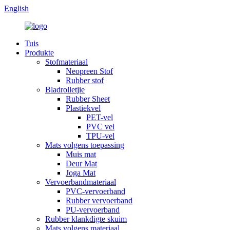
English
Tuis
Produkte
Stofmateriaal
Neopreen Stof
Rubber stof
Bladrolletjie
Rubber Sheet
Plastiekvel
PET-vel
PVC vel
TPU-vel
Mats volgens toepassing
Muis mat
Deur Mat
Joga Mat
Vervoerbandmateriaal
PVC-vervoerband
Rubber vervoerband
PU-vervoerband
Rubber klankdigte skuim
Mats volgens materiaal