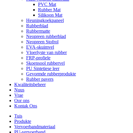
PVC Mat
Rubber Mat
Silikoon Mat
Heuningkoekpaneel
Rubberblad
Rubbermatte
Neopreen rubberblad
Neopreen Stofrol
EVA-skuimvel
Vloerlyste van rubber
FRP-profiele
Skoensool rubbervel
PU Sintetiese leer
Gevormde rubberprodukte
Rubber pavers
Kwaliteitsbeheer
Nuus
Vrae
Oor ons
Kontak Ons
Tuis
Produkte
Vervoerbandmateriaal
PU-vervoerband