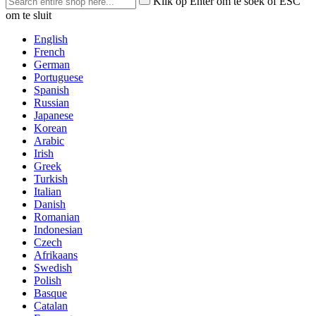
Klik op Enter om te soek of ESC
om te sluit
English
French
German
Portuguese
Spanish
Russian
Japanese
Korean
Arabic
Irish
Greek
Turkish
Italian
Danish
Romanian
Indonesian
Czech
Afrikaans
Swedish
Polish
Basque
Catalan