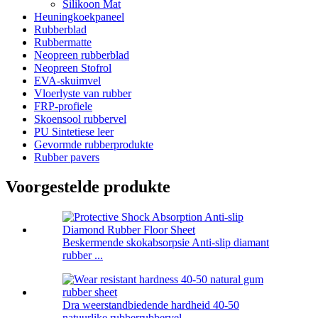
Silikoon Mat
Heuningkoekpaneel
Rubberblad
Rubbermatte
Neopreen rubberblad
Neopreen Stofrol
EVA-skuimvel
Vloerlyste van rubber
FRP-profiele
Skoensool rubbervel
PU Sintetiese leer
Gevormde rubberprodukte
Rubber pavers
Voorgestelde produkte
Beskermende skokabsorpsie Anti-slip diamant
rubber ...
Dra weerstandbiedende hardheid 40-50
natuurlike rubberrubbervel