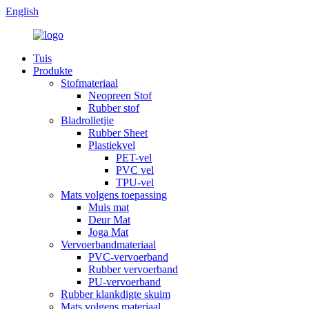
English
Tuis
Produkte
Stofmateriaal
Neopreen Stof
Rubber stof
Bladrolletjie
Rubber Sheet
Plastiekvel
PET-vel
PVC vel
TPU-vel
Mats volgens toepassing
Muis mat
Deur Mat
Joga Mat
Vervoerbandmateriaal
PVC-vervoerband
Rubber vervoerband
PU-vervoerband
Rubber klankdigte skuim
Mats volgens materiaal