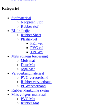
Kategorieë
Stofmateriaal
Neopreen Stof
Rubber stof
Bladrolletjie
Rubber Sheet
Plastiekvel
PET-vel
PVC vel
TPU-vel
Mats volgens toepassing
Muis mat
Deur Mat
Joga Mat
Vervoerbandmateriaal
PVC-vervoerband
Rubber vervoerband
PU-vervoerband
Rubber klankdigte skuim
Mats volgens materiaal
PVC Mat
Rubber Mat