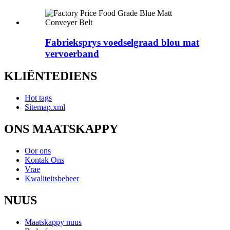
Fabrieksprys voedselgraad blou mat
vervoerband
KLIËNTEDIENS
Hot tags
Sitemap.xml
ONS MAATSKAPPY
Oor ons
Kontak Ons
Vrae
Kwaliteitsbeheer
NUUS
Maatskappy nuus