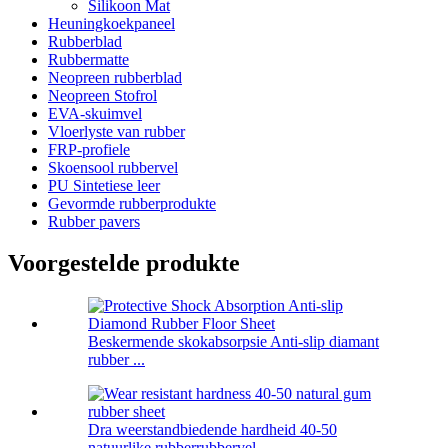
Silikoon Mat
Heuningkoekpaneel
Rubberblad
Rubbermatte
Neopreen rubberblad
Neopreen Stofrol
EVA-skuimvel
Vloerlyste van rubber
FRP-profiele
Skoensool rubbervel
PU Sintetiese leer
Gevormde rubberprodukte
Rubber pavers
Voorgestelde produkte
Beskermende skokabsorpsie Anti-slip diamant
rubber ...
Dra weerstandbiedende hardheid 40-50
natuurlike rubberrubbervel