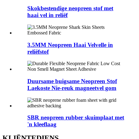
Skokbestendige neopreen stof met
haai vel in reliëf
3.5MM Neopreen Haai Velvelle in
reliëfstof
Duursame buigsame Neopreen Stof
Laekoste Nie-reuk magneetvel gom
SBR neopreen rubber skuimplaat met
'n kleeflaag
KLIËNTEDIENS