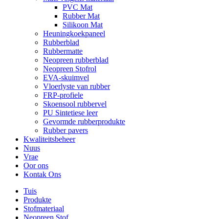
PVC Mat
Rubber Mat
Silikoon Mat
Heuningkoekpaneel
Rubberblad
Rubbermatte
Neopreen rubberblad
Neopreen Stofrol
EVA-skuimvel
Vloerlyste van rubber
FRP-profiele
Skoensool rubbervel
PU Sintetiese leer
Gevormde rubberprodukte
Rubber pavers
Kwaliteitsbeheer
Nuus
Vrae
Oor ons
Kontak Ons
Tuis
Produkte
Stofmateriaal
Neopreen Stof