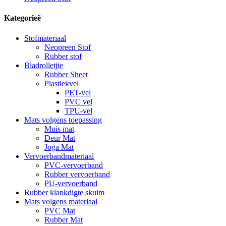
Kategorieë
Stofmateriaal
Neopreen Stof
Rubber stof
Bladrolletjie
Rubber Sheet
Plastiekvel
PET-vel
PVC vel
TPU-vel
Mats volgens toepassing
Muis mat
Deur Mat
Joga Mat
Vervoerbandmateriaal
PVC-vervoerband
Rubber vervoerband
PU-vervoerband
Rubber klankdigte skuim
Mats volgens materiaal
PVC Mat
Rubber Mat