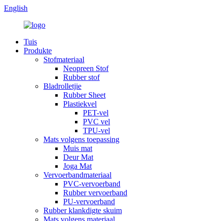
English
Tuis
Produkte
Stofmateriaal
Neopreen Stof
Rubber stof
Bladrolletjie
Rubber Sheet
Plastiekvel
PET-vel
PVC vel
TPU-vel
Mats volgens toepassing
Muis mat
Deur Mat
Joga Mat
Vervoerbandmateriaal
PVC-vervoerband
Rubber vervoerband
PU-vervoerband
Rubber klankdigte skuim
Mats volgens materiaal