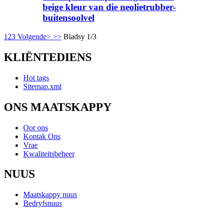
beige kleur van die neolietrubber-
buitensoolvel
1
2
3
Volgende>
>>
Bladsy 1/3
KLIËNTEDIENS
Hot tags
Sitemap.xml
ONS MAATSKAPPY
Oor ons
Kontak Ons
Vrae
Kwaliteitsbeheer
NUUS
Maatskappy nuus
Bedryfsnuus