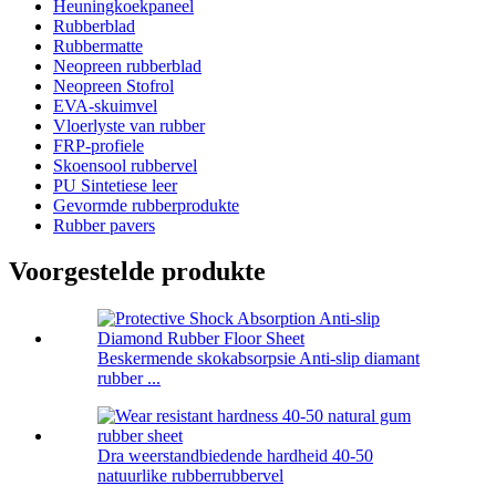
Heuningkoekpaneel
Rubberblad
Rubbermatte
Neopreen rubberblad
Neopreen Stofrol
EVA-skuimvel
Vloerlyste van rubber
FRP-profiele
Skoensool rubbervel
PU Sintetiese leer
Gevormde rubberprodukte
Rubber pavers
Voorgestelde produkte
Beskermende skokabsorpsie Anti-slip diamant
rubber ...
Dra weerstandbiedende hardheid 40-50
natuurlike rubberrubbervel