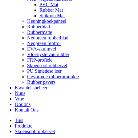
PVC Mat
Rubber Mat
Silikoon Mat
Heuningkoekpaneel
Rubberblad
Rubbermatte
Neopreen rubberblad
Neopreen Stofrol
EVA-skuimvel
Vloerlyste van rubber
FRP-profiele
Skoensool rubbervel
PU Sintetiese leer
Gevormde rubberprodukte
Rubber pavers
Kwaliteitsbeheer
Nuus
Vrae
Oor ons
Kontak Ons
Tuis
Produkte
Skoensool rubbervel