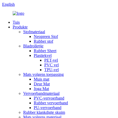
English
Tuis
Produkte
Stofmateriaal
Neopreen Stof
Rubber stof
Bladrolletjie
Rubber Sheet
Plastiekvel
PET-vel
PVC vel
TPU-vel
Mats volgens toepassing
Muis mat
Deur Mat
Joga Mat
Vervoerbandmateriaal
PVC-vervoerband
Rubber vervoerband
PU-vervoerband
Rubber klankdigte skuim
Mats volgens materiaal