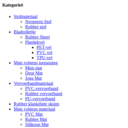
Kategorieë
Stofmateriaal
Neopreen Stof
Rubber stof
Bladrolletjie
Rubber Sheet
Plastiekvel
PET-vel
PVC vel
TPU-vel
Mats volgens toepassing
Muis mat
Deur Mat
Joga Mat
Vervoerbandmateriaal
PVC-vervoerband
Rubber vervoerband
PU-vervoerband
Rubber klankdigte skuim
Mats volgens materiaal
PVC Mat
Rubber Mat
Silikoon Mat