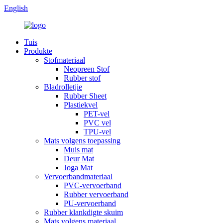
English
Tuis
Produkte
Stofmateriaal
Neopreen Stof
Rubber stof
Bladrolletjie
Rubber Sheet
Plastiekvel
PET-vel
PVC vel
TPU-vel
Mats volgens toepassing
Muis mat
Deur Mat
Joga Mat
Vervoerbandmateriaal
PVC-vervoerband
Rubber vervoerband
PU-vervoerband
Rubber klankdigte skuim
Mats volgens materiaal