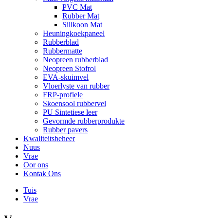
PVC Mat
Rubber Mat
Silikoon Mat
Heuningkoekpaneel
Rubberblad
Rubbermatte
Neopreen rubberblad
Neopreen Stofrol
EVA-skuimvel
Vloerlyste van rubber
FRP-profiele
Skoensool rubbervel
PU Sintetiese leer
Gevormde rubberprodukte
Rubber pavers
Kwaliteitsbeheer
Nuus
Vrae
Oor ons
Kontak Ons
Tuis
Vrae